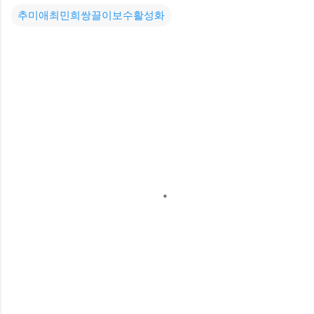
추미애최민희쌍끌이보수활성화
C
o
m
m
e
n
t
s