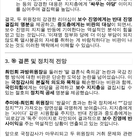
는 등의 강경한 대응은 지지층에게
'싸우는 야당'
이미지
를 심어주며 결집력을 높입니다.
결국, 두 위원장의 강경한 리더십이
보수 진영에게는 반대 진영
결집의 명분
을 제공하고,
중도층에게는 비판의 대상
이 되면서,
보수 진영의 지지율 반등에 기여한다는 역설적인 분석이 힘을
얻고 있는 것입니다. '이재명 정부와 당에 더 이상 부담이 되지
않도록 멸사봉공의 자세를 취하는 게 바람직하다'는 비판이 나
오는 것도 이러한 맥락에서 이해할 수 있습니다.
3. 🎯 결론 및 정치적 전망
최민희 과방위원장
을 둘러싼 '딸 결혼식 축의금' 논란과 국감 진
행 방식에 대한 비판은 단순한 도덕성 논란을 넘어섰습니다. 이
는
국정감사의 본질적 의도와 목적
을 훼손했다는 비판과 함께,
국민의힘
에게는 야당을 공격하고
보수 지지층
을 결집시킬 수
있는 절호의
정치적 공세
명분을 제공했습니다.
추미애-최민희 위원장
의 '쌍끌이' 효과는 한국 정치에서 **'강성
정치'**가 가져오는 양면성을 극명하게 보여줍니다. 지지층에게
는 '사이다' 같은 시원함을 주지만, 반대 진영과 중도층에게는
'피로감'과 '독주' 이미지로 각인되어 결과적으로
보수 진영에 반
사이익
을 주는 역설적인 상황이 연출되고 있는 것입니다.
앞으로 국정감사가 마무리되고 두 위원장의 거취 문제와 관련