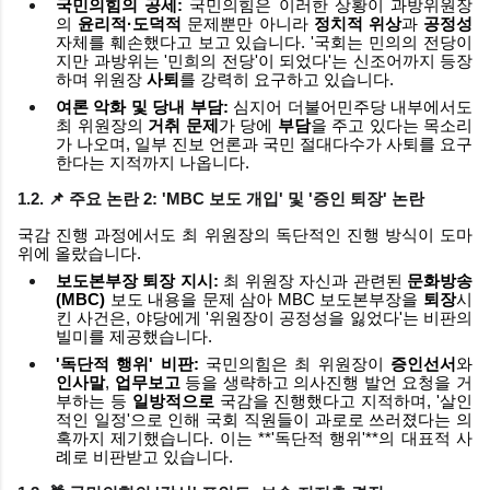
국민의힘의 공세:
국민의힘은 이러한 상황이 과방위원장
의
윤리적·도덕적
문제뿐만 아니라
정치적 위상
과
공정성
자체를 훼손했다고 보고 있습니다. '국회는 민의의 전당이
지만 과방위는 '민희의 전당'이 되었다'는 신조어까지 등장
하며 위원장
사퇴
를 강력히 요구하고 있습니다.
여론 악화 및 당내 부담:
심지어 더불어민주당 내부에서도
최 위원장의
거취 문제
가 당에
부담
을 주고 있다는 목소리
가 나오며, 일부 진보 언론과 국민 절대다수가 사퇴를 요구
한다는 지적까지 나옵니다.
1.2. 📌 주요 논란 2:
'MBC 보도 개입'
및
'증인 퇴장'
논란
국감 진행 과정에서도 최 위원장의 독단적인 진행 방식이 도마
위에 올랐습니다.
보도본부장 퇴장 지시:
최 위원장 자신과 관련된
문화방송
(MBC)
보도 내용을 문제 삼아 MBC 보도본부장을
퇴장
시
킨 사건은, 야당에게 '위원장이 공정성을 잃었다'는 비판의
빌미를 제공했습니다.
'독단적 행위' 비판:
국민의힘은 최 위원장이
증인선서
와
인사말
,
업무보고
등을 생략하고 의사진행 발언 요청을 거
부하는 등
일방적으로
국감을 진행했다고 지적하며, '살인
적인 일정'으로 인해 국회 직원들이 과로로 쓰러졌다는 의
혹까지 제기했습니다. 이는 **'독단적 행위'**의 대표적 사
례로 비판받고 있습니다.