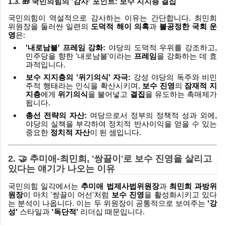
1.3. 🎁 국민의힘의 '감사' 포인트:
보수 지지층 결집
국민의힘이 역설적으로 감사하는 이유는 간단합니다. 최민희
위원장을 둘러싼 일련의
도덕적 해이 의혹
과
불공정한 국회 운
영
은:
'내로남불' 프레임 강화:
야당의 도덕적 우위를 강조하고,
민주당을 향한 '내로남불'이라는
프레임
을 강화하는 데 효
과적입니다.
보수 지지층의 '위기의식' 자극:
강성 야당의 독주와 비민
주적 행태라는 인식을 확산시키며,
보수 진영
의
잠재적 지
지층
에게
위기의식
을 불어넣고
결집
을 유도하는 촉매제가
됩니다.
총선 전략의 자산:
여당으로서 정부의 정책적 성과 외에,
야당의 실책을 부각하여 정치적 반사이익을 얻을 수 있는
중요한
정치적 자산
이 된 셈입니다.
2. 🤝 추미애-최민희, '쌍끌이'로 보수 진영을 살리고
있다는 얘기가 나오는 이유
국민의힘 일각에서는
추미애 법제사법위원장
과
최민희 과방위
원장
이 마치 '쌍끌이 어선'처럼
보수 진영
을 활성화시키고 있다
는 분석이 나옵니다. 이는 두 위원장이 공통적으로 보여주는
'강
성'
스타일과
'독단적'
리더십 때문입니다.