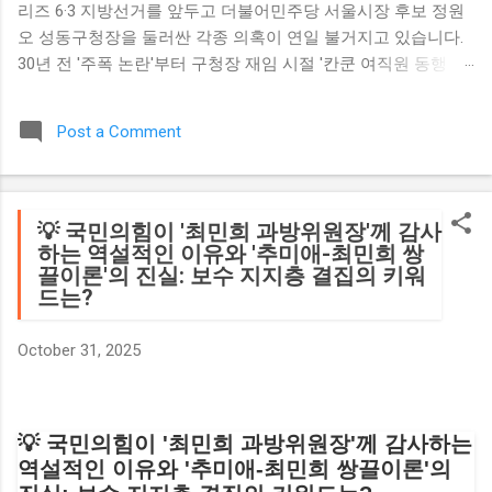
리즈 6·3 지방선거를 앞두고 더불어민주당 서울시장 후보 정원
오 성동구청장을 둘러싼 각종 의혹이 연일 불거지고 있습니다.
30년 전 '주폭 논란'부터 구청장 재임 시절 '칸쿤 여직원 동행 의
혹', 그리고 박원순 전 시장을 떠올리게 한다는 우려까지 — 서울
시민들이 알아야 할 핵심 논란을 항목별로 정리했습니다. 1 구
Post a Comment
청장 비서 시절 '주폭 논란' — 여종업원 외박 강요 의혹 1995년
10월, 당시 양천구청장 비서(비서관)였던 정원오 후보는 서울
양천구 신정5동의 카페 '가애'에서 술자리 도중 사건에 연루되
었습니다. 이 사건은 1996년 서울지방법원 남부지원에서 폭력
💡 국민의힘이 '최민희 과방위원장'께 감사
행위처벌법 위반·공무집행방해 혐의로 벌금 300만 원 유죄 판
하는 역설적인 이유와 '추미애-최민희 쌍
끌이론'의 진실: 보수 지지층 결집의 키워
결로 이어졌습니다. 📋 판결 결과 폭력행위처벌법 위반·공무집
드는?
행방해, 벌금 300만 원 (1996년) 👤 당시 신분 양천구청장 비서
— 공직자 신분으로 술자리 참석 ⚖️ 피해 규모 민간인 2명·경찰
October 31, 2025
관 2명 폭행, 최대 2주 진단 상해 국민의힘 김재섭 의원은 2026
년 5월 양천구의회 속기록을 근거로 "카페에서 술 15만 원 상당
을 마신 뒤 주인에게 여종업원과의 외박을 강요했고, 거절당하
자 협박했다"고 주장했습니다. 이어 이를 말리던 옆 좌석 손님과
💡 국민의힘이 '최민희 과방위원장'께 감사하는
출동한 경찰관까지 폭행했다는 의혹을 추가로 제기했습니다.
역설적인 이유와 '추미애-최민희 쌍끌이론'의
피해자 증언 (국민의힘 주진우 의원 녹취 공개) "5·18 때문에 논