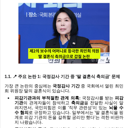
1.1. 📍 주요 논란 1: 국정감사 기간 중
'딸 결혼식 축의금'
문제
가장 큰 논란의 중심에는
국정감사 기간
중 국회에서 열린 최민
희 위원장 딸의 결혼식이 있습니다.
피감기관과의 부적절한 관계 의혹:
국정감사를 받는
피감
기관
의 관계자들이 참석하고
축의금
을 전달한 사실이 알
려지면서, 국민의힘은 이를 '직무 관련성'이 있는
뇌물 수
수 혐의
로 규정하고 있습니다. 일부에서는 '딸 결혼식을 핑
계로 피감 기관의 돈을 갈취할 궁리만 했다'는 격한 비판까
지 나왔습니다.