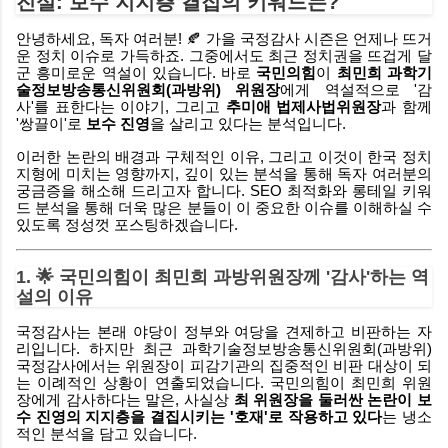
진실: 보수 지지층 결집의 키워드는?
쟁이 붙었다는 것은 전혀 없었다. 이후 사과를 받거나 용서한 것
안녕하세요, 독자 여러분! 🍂 가을 국정감사 시즌은 언제나 뜨거
도 아니었다." 정원오 후보 측은 "판결문에도 '정파가 다른 관계
운 정치 이슈로 가득하죠. 그중에서도 최근 정치권을 뜨겁게 달
로 언성이 높아지면서 다툼이 된 것'이라고 기재돼 있다"며 5·18
군 흥미로운 역설이 있습니다. 바로
국민의힘
이
최민희 과학기
민주화운동 인식 차이로 인한 정치적 논쟁이 발단이라고 해명
술정보방송통신위원회(과방위) 위원장
에게 역설적으로 '감
사'를 표한다는 이야기, 그리고
추미애 법제사법위원장
과 함께
했습니다. 또 당시 현장에 있었던 김석영 전 양천구청...
'쌍끌이'로
보수 진영
을 살리고 있다는 분석입니다.
이러한 논란의 배경과 구체적인 이유, 그리고 이것이 한국 정치
지형에 미치는 영향까지, 깊이 있는 분석을 통해 독자 여러분의
궁금증을 해소해 드리고자 합니다. SEO 최적화와 롱테일 키워
드 분석을 통해 더욱 많은 분들이 이 중요한 이슈를 이해하실 수
있도록 정성껏 포스팅하겠습니다.
1. 🌟 국민의힘이 최민희 과방위원장께 '감사'하는 역
설의 이유
국정감사는 본래 야당이 정부와 여당을 견제하고 비판하는 자
리입니다. 하지만 최근 과학기술정보방송통신위원회(과방위)
국정감사에서는 위원장이 피감기관의 집중적인 비판 대상이 되
는 이례적인 상황이 연출되었습니다. 국민의힘이 최민희 위원
장에게 감사하다는 말은, 사실상
최 위원장을 둘러싼 논란이 보
수 진영의 지지층을 결집시키는 '호재'로 작용하고 있다
는 냉소
적인 분석을 담고 있습니다.