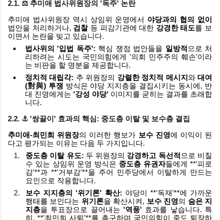
2.1. ⚖️ 추미애 법사위원장의
'독주'
논란
추미애 법사위원장 역시 상임위 운영에서
야당과의 협의 없이
법안을 처리하거나,
검찰
등 피감기관에 대한
강경한 태도
를 보
이면서 논란을 빚고 있습니다.
법사위의 '입법 독주':
핵심 쟁점 법안들을
일방적
으로 처
리하려는 시도는 국민의힘에게 '의회 민주주의 훼손'이라
는 비판을 할 명분을 제공합니다.
정치적 대립각:
추 위원장의
강렬한 정치적 메시지
와
대여
(對與) 투쟁
방식은 야당 지지층을 결집시키는 동시에, 반
대 진영에게는
'강성 야당'
이미지를 굳히는 결과를 초래합
니다.
2.2. ⚓️
'쌍끌이'
효과의 핵심:
중도층 이탈
및
보수층 결집
추미애-최민희 위원장
의 이러한 행보가
보수 진영
에 이익이 된
다고 평가되는 이유는 다음 두 가지입니다.
중도층 이탈 유도:
두 위원장의
강경하고 독선적
으로 비칠
수 있는 상임위 운영 방식은
중도층 유권자
들에게 **'피로
감'**과 **'거부감'**을 주어 민주당에서 이탈하게 만드는
요인으로 작용합니다.
보수 지지층의 '위기론' 확산:
야당이 **'독재'**에 가까운
행태를 보인다는
위기론
을 확산시켜,
보수 진영
의
숨은 지
지층
을 투표장으로 끌어내는
'역풍'
효과를 낳습니다. 특
히, **'최민희 사퇴'**를 촉구하며 국민의힘이 중도 퇴장하