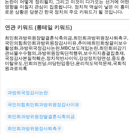
논란이 어떻게 정리될지, 그리고 이것이 다가오는 선거에 어떤
영향을 미칠지 관심이 집중됩니다. 정치적 역설이 낳은 이 흥미
로운 상황은 당분간 한국 정치의 주요 키워드가 될 것입니다.
연관 키워드 (롱테일 키워드)
최민희과방위원장딸결혼식축의금
,
최민희과방위원장사퇴촉구
,
국민의힘최민희과방위원장감사이유
,
추미애최민희쌍끌이보수
활성화
,
과방위국정감사논란
,MBC
보도개입논란
,
최민희피감기
관뇌물수수혐의
,
과방위원장독단적행위
,
보수지지층결집호재
,
국정감사본질적훼손
,
정치적반사이익
,
강성정치양면성
,
중도층
이탈유도
,
민희의전당
,
야당탄압중단
,
윤리적도덕적문제
,
국회직
원과로의혹
과방위국정감사논란
국민의힘최민희과방위원장감사이유
최민희과방위원장딸결혼식축의금
최민희과방위원장사퇴촉구